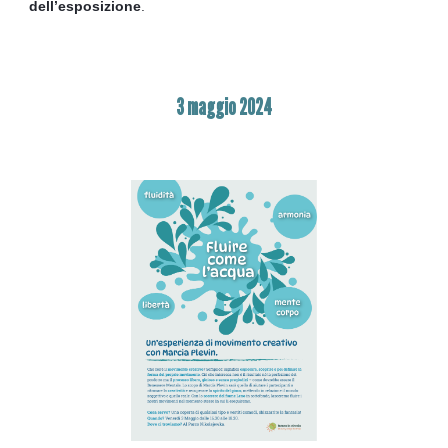
dell’esposizione
.
3
maggio
2024