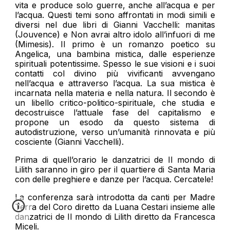
vita e produce solo guerre, anche all’acqua e per
l’acqua. Questi temi sono affrontati in modi simili e
diversi nel due libri di Gianni Vacchelli: manitas
(Jouvence) e Non avrai altro idolo all’infuori di me
(Mimesis). Il primo è un romanzo poetico su
Angelica, una bambina mistica, dalle esperienze
spirituali potentissime. Spesso le sue visioni e i suoi
contatti col divino più vivificanti avvengano
nell’acqua e attraverso l’acqua. La sua mistica è
incarnata nella materia e nella natura. Il secondo è
un libello critico-politico-spirituale, che studia e
decostruisce l’attuale fase del capitalismo e
propone un esodo da questo sistema di
autodistruzione, verso un’umanità rinnovata e più
cosciente (Gianni Vacchelli).
Prima di quell’orario le danzatrici de Il mondo di
Lilith saranno in giro per il quartiere di Santa Maria
con delle preghiere e danze per l’acqua. Cercatele!
La conferenza sarà introdotta da canti per Madre
Terra del Coro diretto da Luana Cestari insieme alle
danzatrici de Il mondo di Lilith diretto da Francesca
Miceli.