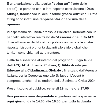
È una variazione della tecnica
"string art"
("arte delle
corde"): le persone con le loro risposte costruiscono i
Data
Strings
, traducendo le idee in forme grafico-artistiche. I Data
string sono infatti una
rappresentazione visiva delle
opinioni
.
Vi aspettiamo dal 19/04 presso la Biblioteca Tartarotti con un
pannello interattivo realizzato dall
'Associazione InCo APS
dove attraverso dei fili colorati potete condividere le vostre
risposte, bisogni e priorità davanti alle sfide globali che i
territori sono chiamati ad affrontare.
L'attività si inserisce all'interno del progetto "
Lungo le vie
dell'ACQUA: Ambiente, Cultura, QUAlità di vita per
Educare alla Cittadinanza Globale
", finanziato dall'Agenzia
Italiana per la Cooperazione allo Sviluppo. L'event è
compreso anche nel calendario della Settimana Civica 2024.
Presentazione al pubblico:
venerdì 19 aprile ore 17.00
Una persona sarà disponibile a guidarvi nell’esperienza
ogni giorno, dalle 14.00 alle 16.00, per tutta la durata